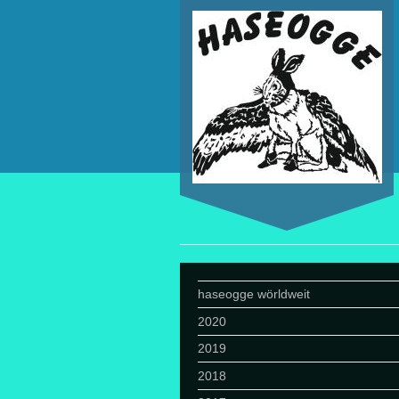
haseogge wörldweit
2020
2019
2018